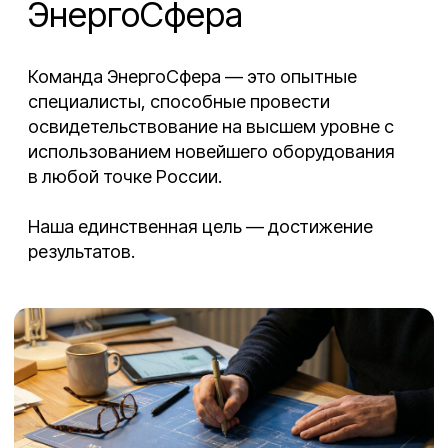
Copyright 2025 ©
Все права защищены.
при использовании контента
или любой его части ссылка на
наш сайт обязательна
Политика обработки
персональных данных
Напишите нам
Контакты
630017, Новосибирск,
Федосеева, дом 36/2
nsk-e@mail.ru
Компания
Главная
Контакты