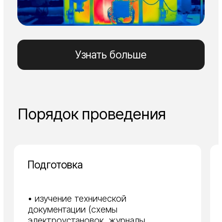
ЭнергоСфера
Команда ЭнергоСфера — это опытные
специалисты, способные провести
освидетельствование на высшем уровне с
использованием новейшего оборудования
в любой точке России.
Наша единственная цель — достижение
результатов.
Другие наши услуги