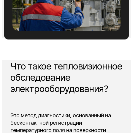
Это метод диагностики, основанный на
бесконтактной регистрации
температурного поля на поверхности
объекта с помощью тепловизора.
Позволяет выявить аномальный нагрев
или охлаждение элементов, что указывает
на скрытые дефекты или неисправности.
01
Неисправности электрических систем.
02
Перегревы контактных соединений.