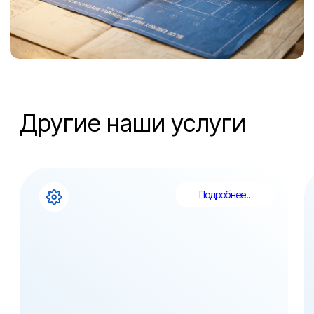
Юридический адрес:
630017, Новосибирская область, город
Новосибирск, улица Федосеева, дом 36/2, этаж 3
ООО “Энергосфера”
ИНН: 5405050390
КПП: 540501001