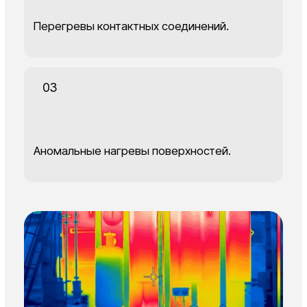
Подготовка
Обследование
• выбор оптимальны
• изучение технической
желательно провод
документации (схемы
обследование в обл
электроустановок, журналы
или ночью, при мин
предыдущих проверок, акты
воздействии ветра и
ремонтов, паспортные данные
максимальных токов
оборудования для уточнения
допустимых температурных норм)
• учёт факторов, вл
точность измерений
• проверка исправности
тепловизора, его калибровка и
• фокусировка тепло
настройка
получения максимал
информативного из
• подготовка средств фиксации
тепловых полей
• обеспечение доступа к
• перемещение тепл
электроустановкам
обследование выбра
фиксацией максимал
температуры